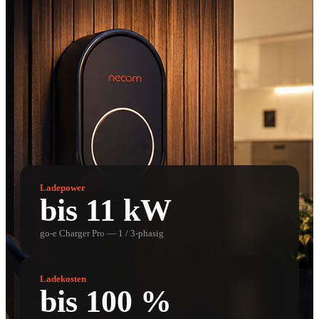
Dein Auto lädt.
Mit deinem Solarstrom.
Warum teuren Netzstrom tanken, wenn deine Solaranlage
gerade produziert? neoom steuert vollautomatisch, wann und
wie viel dein E-Auto lädt — immer zum günstigsten Preis.
Kostenlos beraten lassen
Mehr erfahren
Ladepower
bis 11 kW
go-e Charger Pro — 1 / 3-phasig
Ladekosten
bis 100 %