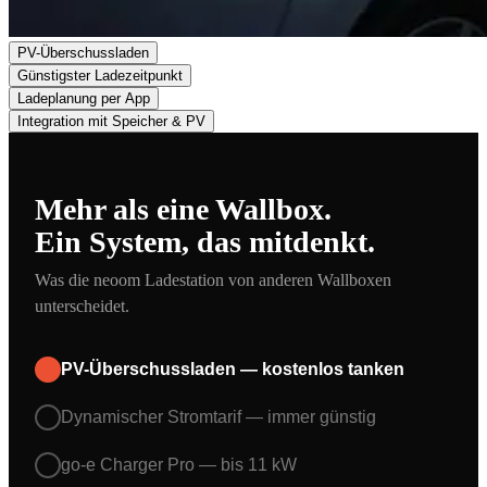
PV-Überschussladen
Günstigster Ladezeitpunkt
Ladeplanung per App
Integration mit Speicher & PV
Mehr als eine Wallbox.
Ein System, das mitdenkt.
Was die neoom Ladestation von anderen Wallboxen
unterscheidet.
PV-Überschussladen — kostenlos tanken
Dynamischer Stromtarif — immer günstig
go-e Charger Pro — bis 11 kW