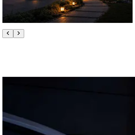
Abends: Immer zum besten Preis
neoom Ai liest Börsenpreise stündlich und startet den
Ladevorgang automatisch zum günstigsten Zeitpunkt.
Deine Vorteile auf einen Blick