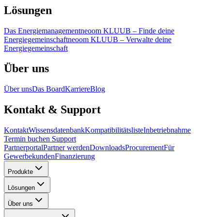
Lösungen
Das Energiemanagement
neoom KLUUB – Finde deine
Energiegemeinschaft
neoom KLUUB – Verwalte deine
Energiegemeinschaft
Über uns
Über uns
Das Board
Karriere
Blog
Kontakt & Support
Kontakt
Wissensdatenbank
Kompatibilitätsliste
Inbetriebnahme
Termin buchen
Support
Partnerportal
Partner werden
Downloads
Procurement
Für
Gewerbekunden
Finanzierung
Produkte
Lösungen
Über uns