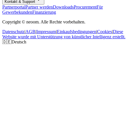
Kontakt & Support
Partnerportal
Partner werden
Downloads
Procurement
Für
Gewerbekunden
Finanzierung
Copyright © neoom. Alle Rechte vorbehalten.
Datenschutz
|
AGB
|
Impressum
|
Einkaufsbedingungen
|
Cookies
|
Diese
Website wurde mit Unterstützung von künstlicher Intelligenz erstellt.
🇩🇪
Deutsch