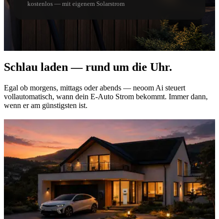
kostenlos — mit eigenem Solarstrom
Schlau laden — rund um die Uhr.
Egal ob morgens, mittags oder abends — neoom Ai steuert
vollautomatisch, wann dein E-Auto Strom bekommt. Immer dann,
wenn er am günstigsten ist.
Morgens: Solarstrom direkt ins Auto
Deine PV-Anlage produziert — neoom Ai leitet den Überschuss
direkt ins Auto. Kein teurer Netzstrom, kein manueller Eingriff.
Mittags: Laden mit Kabel — go-e Charger Pro
6 Meter langes Typ-2-Kabel, IP66-geschützt, für Innen und
Außen. Einfach einstecken, neoom Ai übernimmt den Rest.